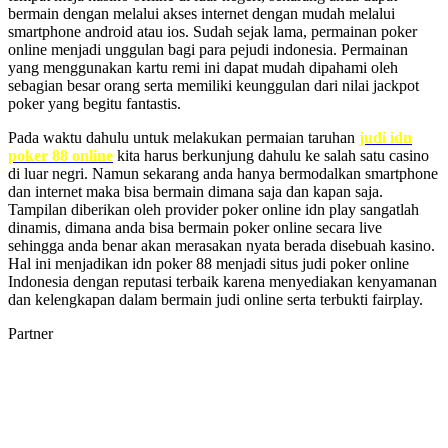
bermain dengan melalui akses internet dengan mudah melalui
smartphone android atau ios. Sudah sejak lama, permainan poker
online menjadi unggulan bagi para pejudi indonesia. Permainan
yang menggunakan kartu remi ini dapat mudah dipahami oleh
sebagian besar orang serta memiliki keunggulan dari nilai jackpot
poker yang begitu fantastis.
Pada waktu dahulu untuk melakukan permaian taruhan
judi idn
poker 88 online
kita harus berkunjung dahulu ke salah satu casino
di luar negri. Namun sekarang anda hanya bermodalkan smartphone
dan internet maka bisa bermain dimana saja dan kapan saja.
Tampilan diberikan oleh provider poker online idn play sangatlah
dinamis, dimana anda bisa bermain poker online secara live
sehingga anda benar akan merasakan nyata berada disebuah kasino.
Hal ini menjadikan idn poker 88 menjadi situs judi poker online
Indonesia dengan reputasi terbaik karena menyediakan kenyamanan
dan kelengkapan dalam bermain judi online serta terbukti fairplay.
Partner