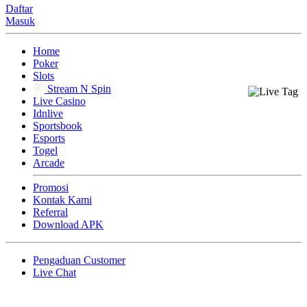
Daftar
Masuk
Home
Poker
Slots
Stream N Spin
Live Casino
Idnlive
Sportsbook
Esports
Togel
Arcade
Promosi
Kontak Kami
Referral
Download APK
Pengaduan Customer
Live Chat